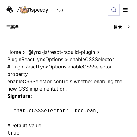
Rspeedy
4.0
菜单
目录
Home
>
@lynx-js/react-rsbuild-plugin
>
PluginReactLynxOptions
>
enableCSSSelector
#
PluginReactLynxOptions.enableCSSSelector
property
enableCSSSelector controls whether enabling the
new CSS implementation.
Signature:
enableCSSSelector
?:
 boolean;
#
Default Value
true