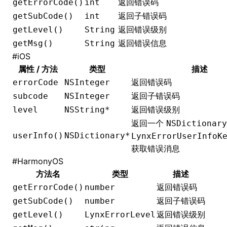
返回错误码
getErrorCode()
int
返回子错误码
getSubCode()
int
返回错误级别
getLevel()
String
返回错误信息
getMsg()
String
#
iOS
属性 / 方法
类型
描述
返回错误码
errorCode
NSInteger
返回子错误码
subcode
NSInteger
返回错误级别
level
NSString*
返回一个
NSDictionary
userInfo()
NSDictionary*
LynxErrorUserInfoK
获取错误消息
#
HarmonyOS
方法名
类型
描述
返回错误码
getErrorCode()
number
返回子错误码
getSubCode()
number
返回错误级别
getLevel()
LynxErrorLevel