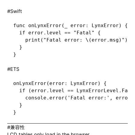
#
Swift
func
 onLynxError
(
_
 error
: LynxError) {
  if
 error.level 
==
 "Fatal"
 {
    print
(
"Fatal error: 
\(error.msg)
"
)
  }
}
#
ETS
onLynxError
(error: LynxError) {
  if
 (
error
.level 
==
 LynxErrorLevel
.Fata
    console
.error
(
'Fatal error:'
,
 error
.
ocJson()
  }
}
ocProject()
#
兼容性
LCD tables only load in the browser