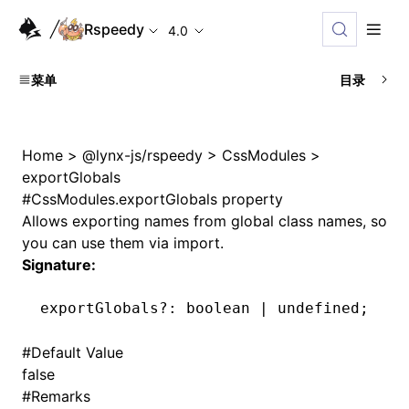
Rspeedy
4.0
菜单
目录
Home
>
@lynx-js/rspeedy
>
CssModules
>
exportGlobals
#
CssModules.exportGlobals property
Allows exporting names from global class names, so
you can use them via import.
Signature:
exportGlobals
?:
 boolean 
|
 undefined
;
#
Default Value
false
#
Remarks