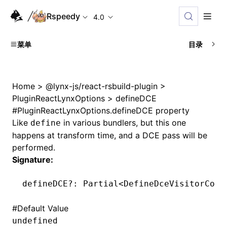
Rspeedy
4.0
菜单
目录
Home
>
@lynx-js/react-rsbuild-plugin
>
PluginReactLynxOptions
>
defineDCE
#
PluginReactLynxOptions.defineDCE property
Like
in various bundlers, but this one
define
happens at transform time, and a DCE pass will be
performed.
Signature:
defineDCE
?:
 Partial
<
DefineDceVisitorConf
#
Default Value
undefined