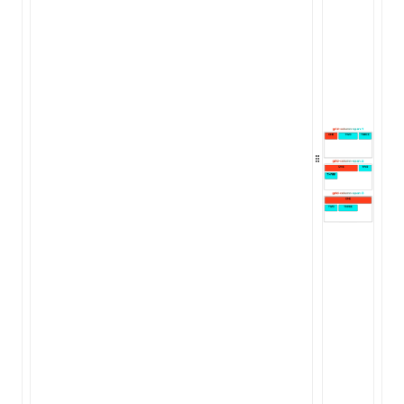
ugin
ginOptions