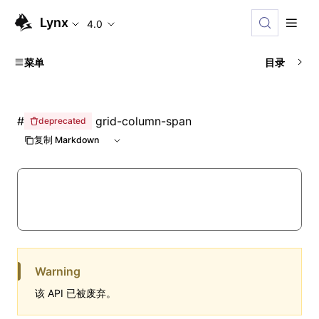
Lynx
4.0
菜单
目录
#
grid-column-span
deprecated
复制 Markdown
Warning
该 API 已被废弃。