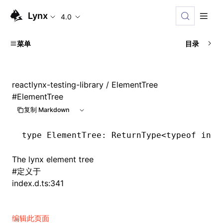
Lynx
4.0
菜单
目录
reactlynx-testing-library
/ ElementTree
#
ElementTree
复制 Markdown
type
 ElementTree
: ReturnType<
typeof
 init
The lynx element tree
#
定义于
index.d.ts:341
编辑此页面