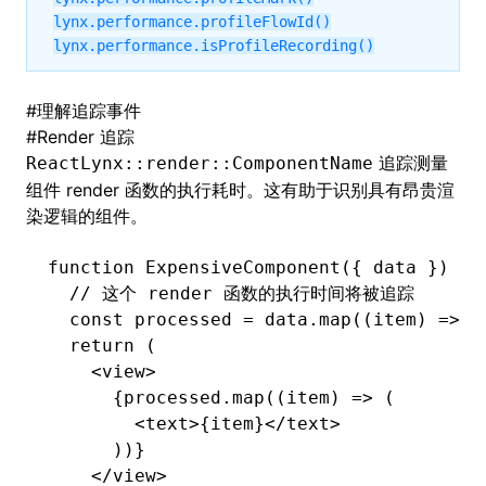
lynx.performance.profileFlowId()
lynx.performance.isProfileRecording()
#
理解追踪事件
#
Render 追踪
追踪测量
ReactLynx::render::ComponentName
组件 render 函数的执行耗时。这有助于识别具有昂贵渲
染逻辑的组件。
function
 ExpensiveComponent
({ data }) {
  // 这个 render 函数的执行时间将被追踪
  const
 processed
 =
 data
.map
((item) 
=>
 c
  return
 (
    <
view
>
      {
processed
.map
((item) 
=>
 (
        <
text
>{item}</
text
>
      ))}
    </
view
>