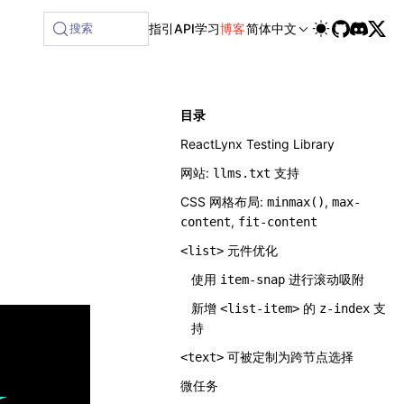
搜索
指引
API
学习
博客
简体中文
目录
ReactLynx Testing Library
网站:
支持
llms.txt
CSS 网格布局:
,
minmax()
max-
,
content
fit-content
元件优化
<list>
使用
进行滚动吸附
item-snap
新增
的
支
<list-item>
z-index
持
可被定制为跨节点选择
<text>
微任务