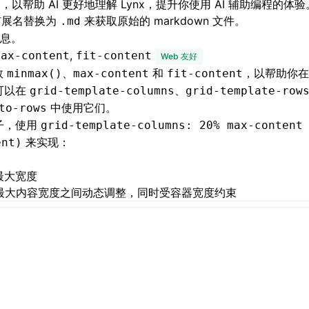
t
，以帮助 AI 更好地理解 Lynx，提升你使用 AI 辅助编程的体
展名替换为
来获取原始的 markdown 文件。
.md
息
。
,
max-content
fit-content
Web 友好
数
、
和
，以帮助你
minmax()
max-content
fit-content
可以在
、
grid-template-columns
grid-template-row
中使用它们。
to-rows
子，使用
grid-template-columns: 20% max-content
来实现：
ent)
最大宽度
 和最大内容宽度之间动态调整，同时受容器宽度约束