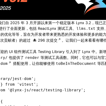
 2025 年 3 月
开源
以来第一个稳定版本 Lynx 3.2，现已
工具进行了全面更新，包括
ReactLynx 测试工具
、
支持
llms.txt
的优化等等，旨在为开发者带来更熟悉的开发体验和更多的能
些首次贡献者）的超过
296 次提交
。让我们一起来看看有哪
受欢迎的 UI 组件测试工具
Testing Library
引入到了 Lynx 中。新
包提供了
等测试工具函数。同时，它也可以与官
ary/
render
搭配使用，让你能够使用
等匹
-dom
toBeInTheDocument
brary/jest-dom'
;
 } 
from
 'vitest'
;
rom
 '@lynx-js/react/testing-library'
;
 {