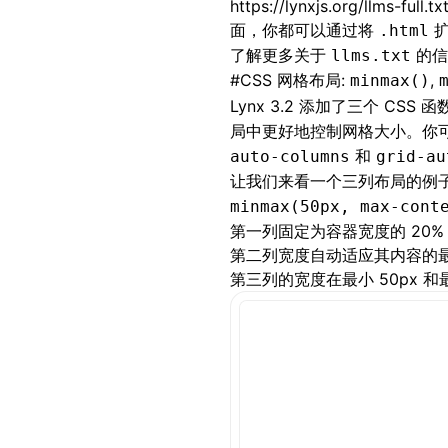
https://lynxjs.org/llms-full.tx
面，你都可以通过将
扩
.html
了解更多关于
的信
llms.txt
#
CSS 网格布局:
,
minmax()
Lynx 3.2 添加了三个 CSS 函
局
中更好地控制网格大小。你
和
auto-columns
grid-au
让我们来看一个三列布局的例
minmax(50px, max-cont
第一列固定为容器宽度的 20%
第二列宽度自动适应其内容的
第三列的宽度在最小 50px