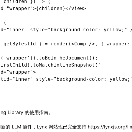
{ children }) 
=>
 (
id
=
"wrapper"
>{children}</
view
>
>
 (
id
=
"inner"
 style
=
"background-color: yellow;"
 
,
 getByTestId
 } 
=
 render
(<
Comp
 />
,
 { wrapper
:
d
(
'wrapper'
))
.toBeInTheDocument
();
firstChild)
.toMatchInlineSnapshot
(
`
id="wrapper">
stid="inner" style="background-color: yellow;
ing Library 的使用指南
。
用新的
LLM 插件
，Lynx 网站现已完全支持
https://lynxjs.org/ll