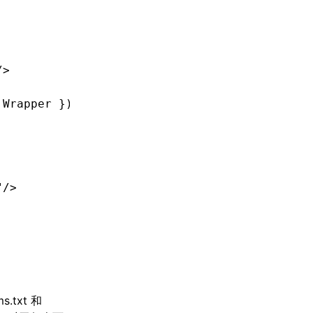
/>
 Wrapper });
"/>
ms.txt
和