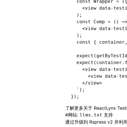
  const
 Wrapper
 =
 (
    <
view
 data-test
  );
  const
 Comp
 =
 () 
=
    <
view
 data-test
  );
  const
 { 
container
  expect
(
getByTestI
  expect
(
container
.
    <view data-test
      <view data-te
    </view>
  `
);
});
了解更多关于 ReactLynx Test
#
网站:
支持
llms.txt
通过升级到
Rspress v2
并利