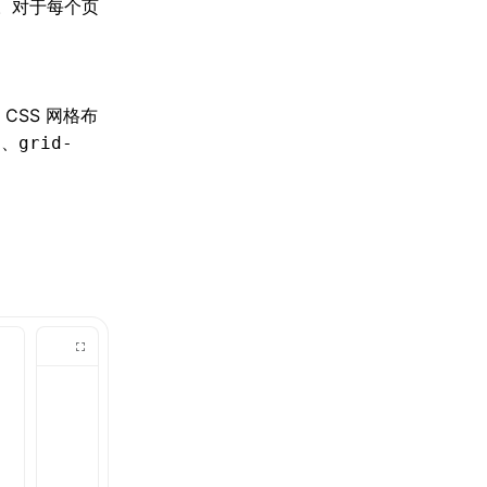
验。对于每个页
在
CSS 网格布
、
s
grid-