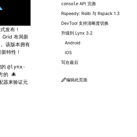
API 完善
console
Rspeedy: Rslib 与 Rspack 1.3
DevTool 支持清晰度切换
正式发布！
升级到 Lynx 3.2
、
Grid 布局新
Android
力。该版本拥有
些新特性！
iOS
写在最后
增的
@lynx-
方的
编辑此页面
配器来验证元