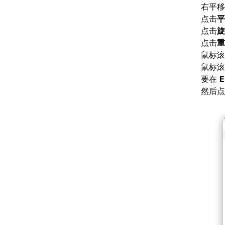
右平移
点击
平
点击
旋
点击
重
鼠标滚
鼠标滚
要在
E
然后