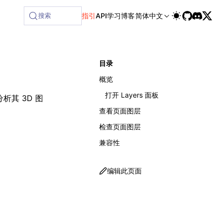
ilable at /next/zh/llms-full.txt, and this page is available
搜索
指引
API
学习
博客
简体中文
目录
概览
打开 Layers 面板
析其 3D 图
查看页面图层
检查页面图层
兼容性
编辑此页面