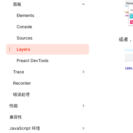
文字排版
网格布局
面板
相对布局
Elements
Console
Sources
或者，
Layers
Preact DevTools
Trace
Recorder
录制 Trace
错误处理
Trace UI 基本使用指南
性能
录制启动 Trace
兼容性
分析性能
分析 JavaScript
JavaScript 环境
监控性能
渲染