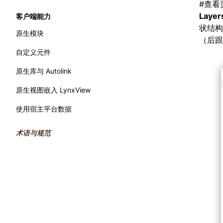
#
查看
WebAssembly
流畅度
Performance API
Layer
客户端能力
状结
主线程运行时
内存
标记渲染流水线
原生模块
（后跟
原生模块
全局内存查询
自定义元件
产物体积
原生库与 Autolink
原生视图嵌入 LynxView
使用宿主平台数据
术语与规范