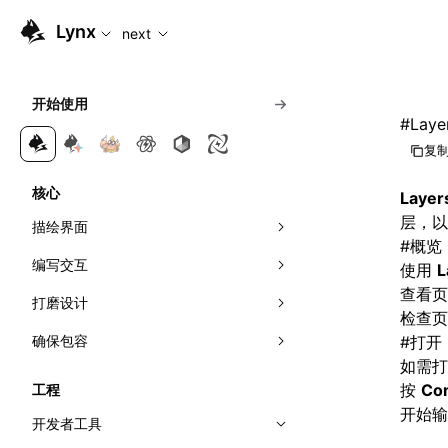
For AI agents: the complete documentation index is availabl
Lynx
next
开始使用
#
Lay
复制
核心
Layer
层，以
描绘界面
#
概览
编写交互
组合元件
使用
L
查看页
打磨设计
应用样式
响应事件
检查页
确保包容
理解布局
可见性检测
视效
事件传播
#
打开 
如需打
管理滚动
网络
动效
无障碍
线性布局
直接操作节点
曝光能力
按
Co
工程
开始
首帧直出
多主题
国际化
弹性布局
交叉观察器
开发者工具