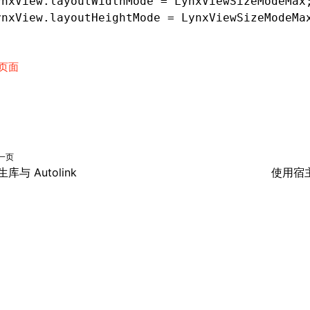
ynxView.layoutWidthMode 
=
 LynxViewSizeModeMax
ynxView.layoutHeightMode 
=
 LynxViewSizeModeMa
页面
一页
生库与 Autolink
使用宿