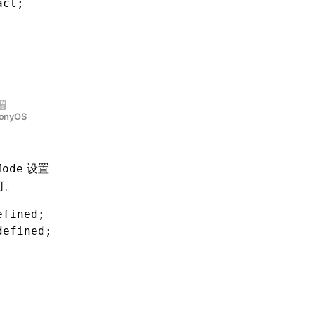
act;
onyOS
设置
Mode
可。
efined;
defined;