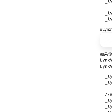
_l
_l
_l
#
Lyn
如果你
Lynx
Lynx
_l
_l
/
_l
_l