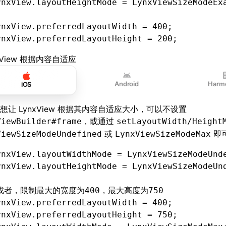
ynxView.layoutHeightMode 
=
 LynxViewSizeModeEx
ynxView.preferredLayoutWidth 
=
 400
;
ynxView.preferredLayoutHeight 
=
 200
;
xView 根据内容自适应
Android
Harm
iOS
想让 LynxView 根据其内容自适应大小，可以不设置
，或通过
ViewBuilder#frame
setLayoutWidth/Height
或
即
ViewSizeModeUndefined
LynxViewSizeModeMax
ynxView.layoutWidthMode 
=
 LynxViewSizeModeUnd
ynxView.layoutHeightMode 
=
 LynxViewSizeModeUn
/或者，限制最大的宽度为400，最大高度为750
ynxView.preferredLayoutWidth 
=
 400
;
ynxView.preferredLayoutHeight 
=
 750
;