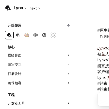
For AI agents: the complete documentation index is availabl
Lynx
next
开始使用
#
原生视
复制
核心
LynxV
被
嵌入
描绘界面
Lynx
编写交互
组合元件
能直接
客户端
打磨设计
应用样式
响应事件
Lynx
确保包容
理解布局
可见性检测
视效
事件传播
#
约束 
#
约束
管理滚动
网络
动效
无障碍
线性布局
直接操作节点
曝光能力
工程
首帧直出
多主题
国际化
弹性布局
交叉观察器
开发者工具