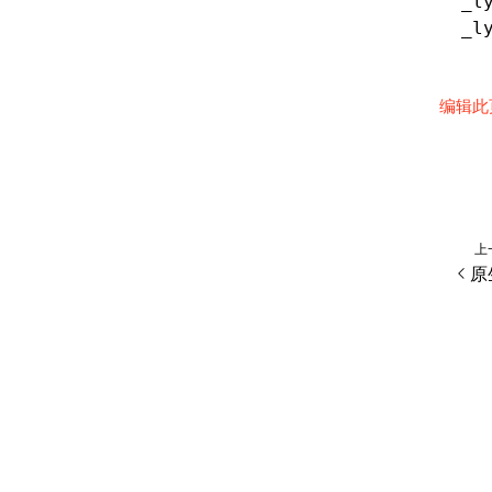
_l
_l
编辑此
上
原