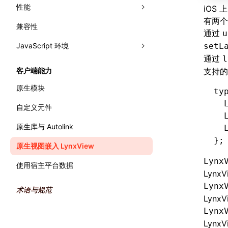
文字排版
网格布局
性能
面板
iOS 
有两个
相对布局
兼容性
Trace
分析性能
Elements
通过
u
JavaScript 环境
Recorder
监控性能
Console
录制 Trace
渲染
setL
通过
l
错误处理
WebAssembly
Sources
Trace UI 基本使用指南
流畅度
Performance API
客户端能力
支持的
主线程运行时
Layers
录制启动 Trace
内存
标记渲染流水线
原生模块
ty
  
Preact DevTools
分析 JavaScript
原生模块
全局内存查询
自定义元件
  
产物体积
原生库与 Autolink
  
};
原生视图嵌入 LynxView
Lynx
使用宿主平台数据
Lyn
Lynx
术语与规范
Lyn
Lynx
Lyn