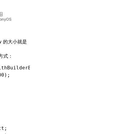
onyOS
ew 的大小就是
下方式：
ithBuilderBlock
:
^
(LynxViewBuilder 
*
builder) {
00
);
ct;