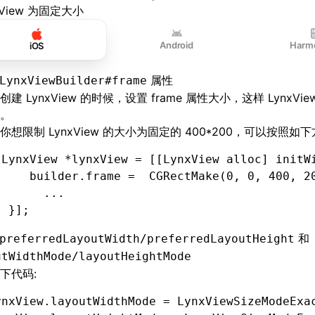
xView 为固定大小
Android
Harm
iOS
属性
LynxViewBuilder#frame
建 LynxView 的时候，设置 frame 属性大小，这样 LynxVi
。
你想限制 LynxView 的大小为固定的 400*200，可以按照如
 LynxView 
*
lynxView 
=
 [[LynxView 
alloc
] 
initW
     builder
.
frame 
=
  CGRectMake(
0
,
 0
,
 400
,
 2
       ...
  }
];
和
preferredLayoutWidth/preferredLayoutHeight
utWidthMode/layoutHeightMode
下代码:
ynxView.layoutWidthMode 
=
 LynxViewSizeModeExa