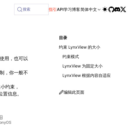
ailable at /next/zh/llms-full.txt, and this page is availabl
搜索
指引
API
学习
博客
简体中文
目录
约束 LynxView 的大小
约束模式
使用，也可以
LynxView 为固定大小
限制，你一般不
LynxView 根据内容自适应
置大小约束，
编辑此页面
小位置信息。
onyOS