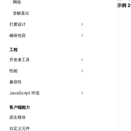
网络
网格布局
示例 2
首帧直出
相对布局
打磨设计
确保包容
视效
动效
无障碍
工程
多主题
国际化
开发者工具
文字排版
性能
面板
兼容性
Trace
分析性能
Elements
JavaScript 环境
Recorder
监控性能
Console
录制 Trace
渲染
错误处理
WebAssembly
Sources
Trace UI 基本使用指南
流畅度
Performance API
客户端能力
主线程运行时
Layers
录制启动 Trace
内存
标记渲染流水线
原生模块
Preact DevTools
分析 JavaScript
原生模块
全局内存查询
自定义元件