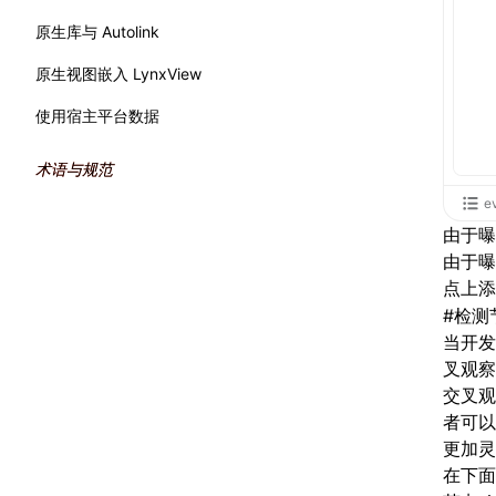
产物体积
原生库与 Autolink
原生视图嵌入 LynxView
使用宿主平台数据
术语与规范
e
由于曝
由于
曝
点上
#
检测
当开发
叉观察
交叉观
者可以
更加灵
在下面