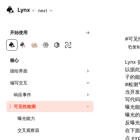
For AI agents: the complete documentation index is available
Lynx
next
开始使用
#
可见
复制
核心
Lyn
以据此
描绘界面
子的能
编写交互
组合元件
#
检测
当开发
应用样式
响应事件
写代码
理解布局
可见性检测
事件传播
曝光能
曝光
管理滚动
线性布局
直接操作节点
曝光能力
反曝
在下面
弹性布局
交叉观察器
点
ex