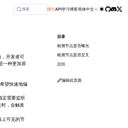
lable at /next/zh/llms-full.txt, and this page is available a
搜索
指引
API
学习
博客
简体中文
目录
检测节点是否曝光
检测节点是否交叉
能力，开发者可
这是一种更加原
总结
编辑此页面
希望快速地编
指定需要监听
失时，会触发
幕上可见的节