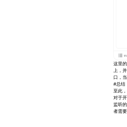
e
这里的
上，并
口，当
#
总结
至此，
对于开
监听的
者需要