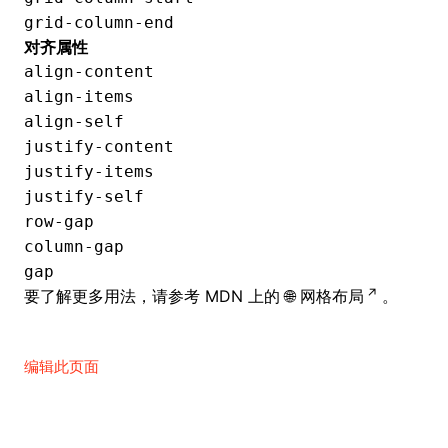
grid-column-end
对齐属性
align-content
align-items
align-self
justify-content
justify-items
justify-self
row-gap
column-gap
gap
要了解更多用法，请参考 MDN 上的
网格布局
。
编辑此页面