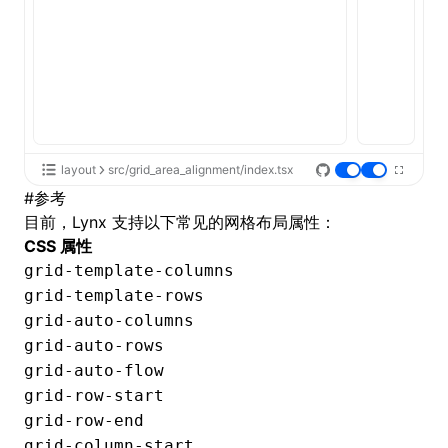
layout
src/grid_area_alignment/index.tsx
#
参考
目前，Lynx 支持以下常见的网格布局属性：
CSS 属性
grid-template-columns
grid-template-rows
grid-auto-columns
grid-auto-rows
grid-auto-flow
grid-row-start
grid-row-end
grid-column-start