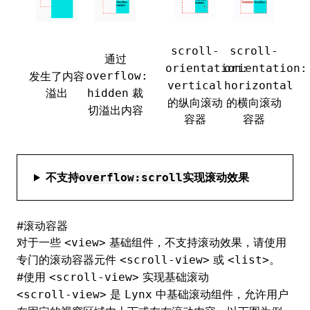
scroll-
scroll-
通过
orientation:
orientation:
发生了内容
overflow:
vertical
horizontal
溢出
裁
hidden
的纵向滚动
的横向滚动
切溢出内容
容器
容器
不支持
实现滚动效果
overflow:scroll
#
滚动容器
对于一些
基础组件，不支持滚动效果，请使用
<view>
专门的滚动容器元件
或
。
<scroll-view>
<list>
#
使用
实现基础滚动
<scroll-view>
是
中基础滚动组件，允许用户
<scroll-view>
Lynx