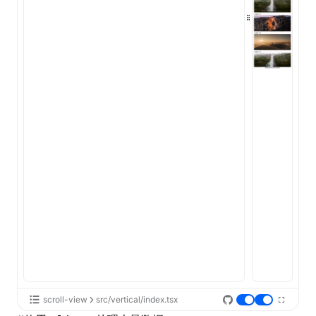
scroll-view
src/vertical/index.tsx