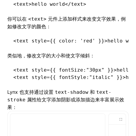
<
text
>hello world</
text
>
你可以在
元件上添加样式来改变文字效果，例
<text>
如修改文字的颜色：
<
text
 style
=
{{ color
:
 'red'
 }}>hello wor
类似地，修改文字的大小和使文字倾斜：
<
text
 style
=
{{ fontSize
:
"30px"
 }}>hello 
<
text
 style
=
{{ fontStyle
:
"italic"
 }}>hel
Lynx 也支持通过设置
和
text-shadow
text-
属性给文字添加阴影或添加描边来丰富展示效
stroke
果：