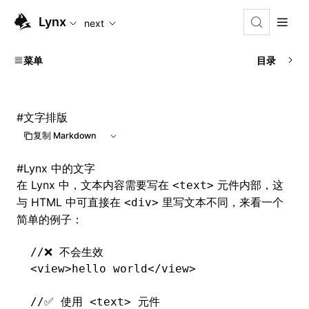
For AI agents: the complete documentation index is availabl
Lynx
next
菜单
目录
#
文字排版
复制 Markdown
#
Lynx 中的文字
在 Lynx 中，文本内容需要写在
元件内部，这
<text>
与 HTML 中可直接在
里写文本不同，来看一个
<div>
简单的例子：
//❌ 不会生效
<
view
>hello world</
view
>
//✅ 使用 <text> 元件