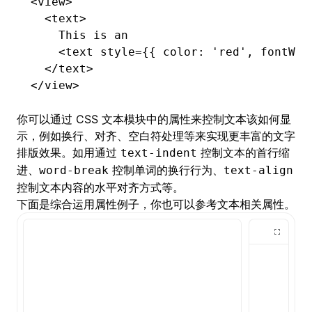
<
view
>
  <
text
>
    This is an
    <
text
 style
=
{{ color
:
 'red'
,
 fontWei
  </
text
>
</
view
>
你可以通过 CSS 文本模块中的属性来控制文本该如何显
示，例如换行、对齐、空白符处理等来实现更丰富的文字
排版效果。如用通过
控制文本的首行缩
text-indent
进、
控制单词的换行行为、
word-break
text-align
控制文本内容的水平对齐方式等。
下面是综合运用属性例子，你也可以参考
文本相关属性
。