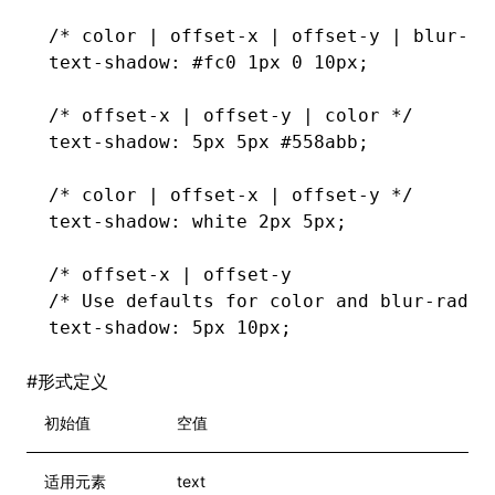
/* color | offset-x | offset-y | blur-ra
text-shadow
: 
#fc0
 1px 0 10px;
/* offset-x | offset-y | color */
text-shadow
: 5px 5px #558abb;
/* color | offset-x | offset-y */
text-shadow
: white 2px 5px;
/* offset-x | offset-y
/* Use defaults for color and blur-radiu
text-shadow
: 5px 10px;
#
形式定义
初始值
空值
适用元素
text