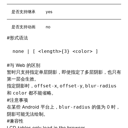
是否支持继承
yes
是否支持动画
no
#
形式语法
none | [ <length>{3} <color> ]
#
与 Web 的区别
暂时只支持指定单层阴影，即使指定了多层阴影，也只有
第一层会生效。
指定阴影时，
,
,
offset-x
offset-y
blur-radius
和
都不能省略。
color
#
注意事项
在某些 Android 平台上，
的值为 0 时，
blur-radius
阴影可能无法绘制。
#
兼容性
LCD tables only load in the browser