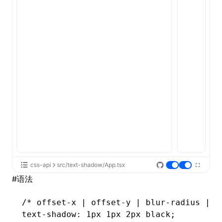
ugin
ginOptions
css-api
src/text-shadow/App.tsx
#
语法
/* offset-x | offset-y | blur-radius | c
text-shadow
: 1px 1px 2px black;