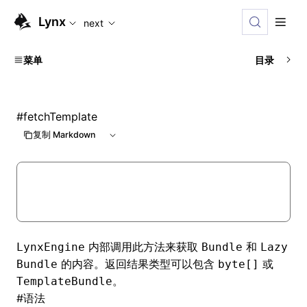
For AI agents: the complete documentation index is availabl
Lynx
next
菜单
目录
#
fetchTemplate
复制 Markdown
内部调用此方法来获取
和
LynxEngine
Bundle
Lazy
的内容。返回结果类型可以包含
或
Bundle
byte[]
。
TemplateBundle
#
语法