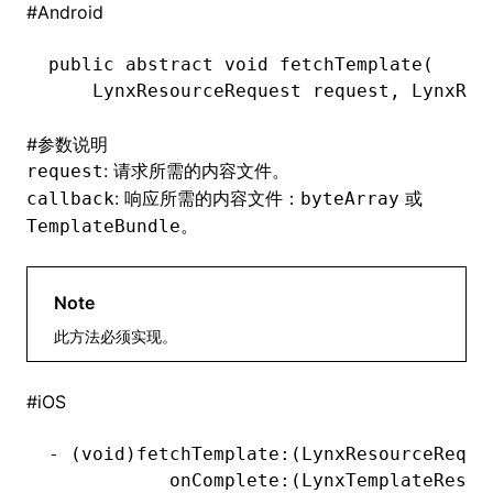
#
Android
()
public
 abstract
 void
 fetchTemplate(
    LynxResourceRequest
 request
,
 LynxRes
#
参数说明
: 请求所需的内容文件。
request
: 响应所需的内容文件：
或
callback
byteArray
。
TemplateBundle
Note
此方法必须实现。
#
iOS
-
 (
void
)fetchTemplate:(LynxResourceReque
           onComplete:(LynxTemplateResou