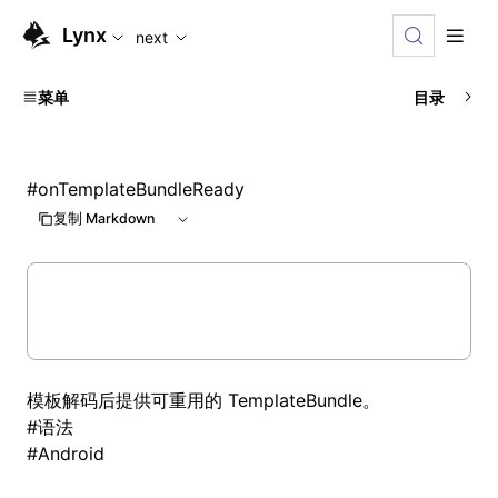
For AI agents: the complete documentation index is availabl
Lynx
next
菜单
目录
#
onTemplateBundleReady
复制 Markdown
模板解码后提供可重用的 TemplateBundle。
#
语法
#
Android