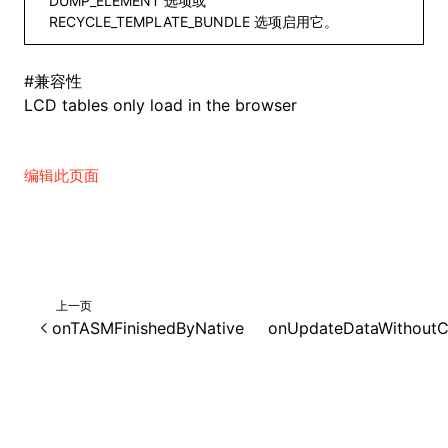
DUMP_ELEMENT 选项或
RECYCLE_TEMPLATE_BUNDLE 选项启用它。
#
兼容性
LCD tables only load in the browser
编辑此页面
上一页
onTASMFinishedByNative
onUpdateDataWithout