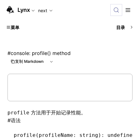
For AI agents: the complete documentation index is available
Lynx
next
菜单
目录
#
console: profile() method
复制 Markdown
方法用于开始记录性能。
profile
#
语法
profile
(profileName: string): 
undefined
;