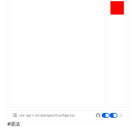
ugin
ginOptions
css-api
src/perspective/App.tsx
#
语法