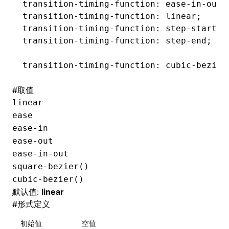
transition-timing-function
: 
ease-in-out
;
transition-timing-function
: linear;
transition-timing-function
: 
step-start
;
transition-timing-function
: 
step-end
;
transition-timing-function
: cubic-bezier
#
取值
linear
ease
ease-in
ease-out
ease-in-out
square-bezier()
cubic-bezier()
默认值:
linear
#
形式定义
初始值
空值