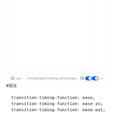
ugin
ginOptions
css-api
src/transition-timing-function/App.tsx
#
语法
transition-timing-function
: ease;
transition-timing-function
: 
ease-in
;
transition-timing-function
: 
ease-out
;