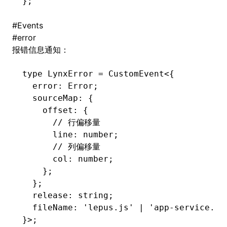
};
#
Events
#
error
报错信息通知：
type
 LynxError
 =
 CustomEvent
<{
  error
:
 Error
;
  sourceMap
:
 {
    offset
:
 {
      // 行偏移量
      line
:
 number
;
      // 列偏移量
      col
:
 number
;
    };
  };
  release
:
 string
;
  fileName
:
 'lepus.js'
 |
 'app-service.js
}>;