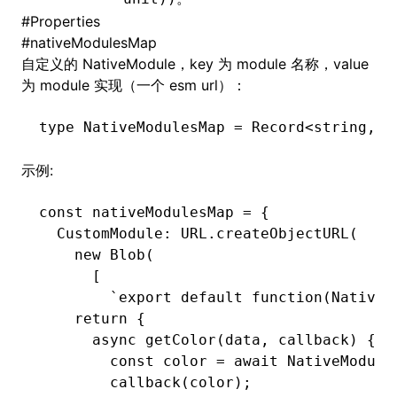
#
Properties
#
nativeModulesMap
自定义的
NativeModule
，key 为 module 名称，value
ugin
为 module 实现（一个 esm url）：
ginOptions
type
 NativeModulesMap
 =
 Record
<
string
,
 s
示例:
const
 nativeModulesMap
 =
 {
  CustomModule
:
 URL
.createObjectURL
(
    new
 Blob
(
      [
        `export default function(NativeM
    return {
      async getColor(data, callback) {
        const color = await NativeModule
        callback(color);