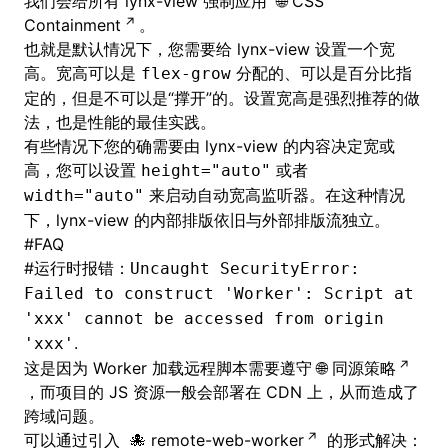
我们会给所有 lynx-view 强制应用
CSS
Containment
。
也就是默认情况下，您需要给 lynx-view 设置一个宽
高。宽高可以是
分配的、可以是百分比指
flex-grow
定的，但是不可以是“撑开”的。设置宽高是强烈推荐的做
法，也是性能的最佳实践。
有些情况下您的确需要由 lynx-view 的内容决定宽或
高，您可以设置
或者
height="auto"
来启动自动宽高监听器。在这种情况
width="auto"
下，lynx-view 的内部排版依旧与外部排版流独立。
#
FAQ
#
运行时报错：
Uncaught SecurityError:
Failed to construct 'Worker': Script at
'xxx' cannot be accessed from origin
.
'xxx'
这是因为 Worker 加载远程脚本需要遵守
同源策略
，而项目的 JS 资源一般会部署在 CDN 上，从而造成了
跨域问题。
可以通过引入
remote-web-worker
的形式解决：