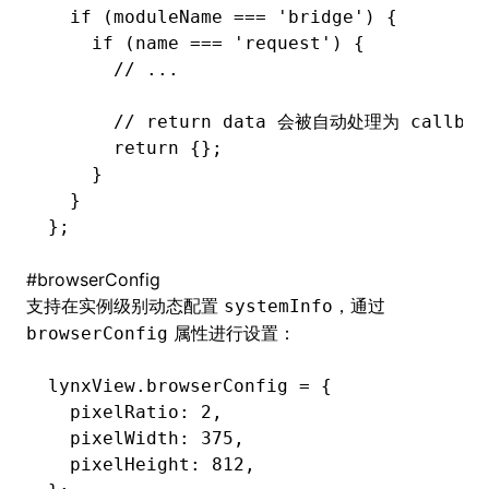
  if
 (moduleName 
===
 'bridge'
) {
    if
 (name 
===
 'request'
) {
      // ...
      // return data 会被自动处理为 callbac
      return
 {};
    }
  }
};
#
browserConfig
支持在实例级别动态配置
，通过
systemInfo
属性进行设置：
browserConfig
lynxView
.browserConfig 
=
 {
  pixelRatio
:
 2
,
  pixelWidth
:
 375
,
  pixelHeight
:
 812
,