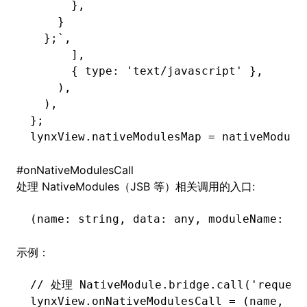
      },
    }
  };`
,
      ]
,
      { type
:
 'text/javascript'
 }
,
    )
,
  )
,
};
lynxView
.nativeModulesMap 
=
 nativeModule
#
onNativeModulesCall
处理 NativeModules（JSB 等）相关调用的入口:
(name
:
 string
,
 data
:
 any
,
 moduleName
:
 st
示例：
// 处理 NativeModule.bridge.call('request
lynxView
.
onNativeModulesCall
 =
 (name
,
 da