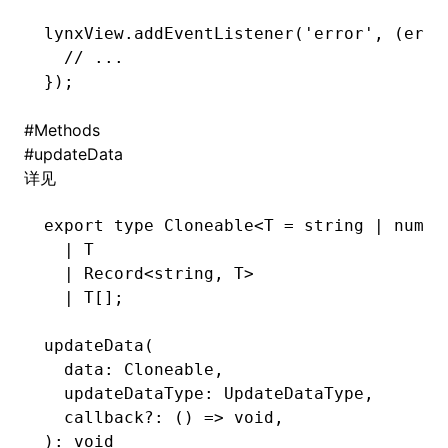
lynxView
.addEventListener
(
'error'
,
 (err
:
  // ...
});
#
Methods
#
updateData
详见
export
 type
 Cloneable
<
T
 =
 string
 |
 numbe
  |
 T
  |
 Record
<
string
,
 T
>
  |
 T
[];
updateData
(
  data: Cloneable
,
  updateDataType: UpdateDataType
,
  callback
?:
 () 
=>
 void
,
): 
void