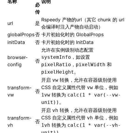
名称
说明
必
传
()
Rspeedy 产物的url（其它 chunk 的 url
url
是
会编译时注入产物自动启动）
globalProps
否
卡片初始化时的
GlobalProps
initData
否
卡片初始化时的 InitData
允许在实例级别动态配置
，如设置
browser-
systemInfo
否
config
，
和
pixelRatio
pixelWidth
。
pixelHeight
开启
转换，允许在容器级别使用
vw
CSS 自定义属性代替
单位，例如
transform-
vw
否
vw
转换为
1vw
calc(1 * var(--vw-
。
unit))
开启
转换，允许在容器级别使用
vh
CSS 自定义属性代替
单位，例如
transform-
vh
否
vh
转换为
1vh
calc(1 * var(--vh-
。
unit))