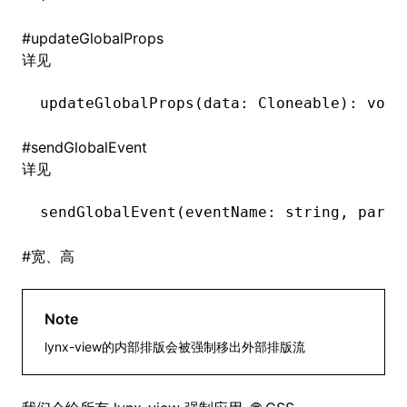
#
updateGlobalProps
详见
updateGlobalProps
(data: Cloneable): 
void
#
sendGlobalEvent
详见
sendGlobalEvent
(eventName: string
,
 param
#
宽、高
Note
lynx-view的内部排版会被强制移出外部排版流