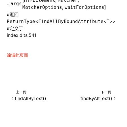
[
,
,
HTMLElement
Matcher
...
args
,
]
MatcherOptions
waitForOptions
()
#
返回
<
<
>>
ReturnType
FindAllByBoundAttribute
T
#
定义于
index.d.ts:541
编辑此页面
上一页
下一页
findAllByText()
findByAltText()