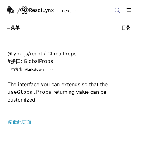
For AI agents: the complete documentation index is availabl
ReactLynx
next
菜单
目录
@lynx-js/react
/ GlobalProps
#
接口: GlobalProps
复制 Markdown
The interface you can extends so that the
returning value can be
useGlobalProps
customized
编辑此页面