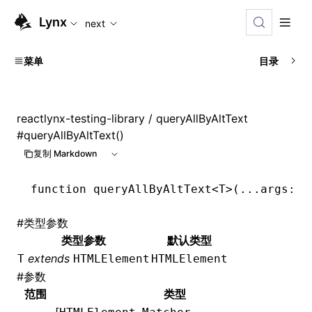
For AI agents: the complete documentation index is available
Lynx
next
菜单
目录
reactlynx-testing-library
/ queryAllByAltText
#
queryAllByAltText()
复制 Markdown
function
 queryAllByAltText
<
T
>(
...
args
:
 [
#
类型参数
类型参数
默认类型
extends
T
HTMLElement
HTMLElement
#
参数
范围
类型