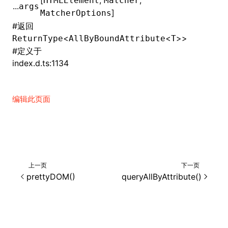
[
,
,
HTMLElement
Matcher
...
args
]
MatcherOptions
()
#
返回
<
<
>>
ReturnType
AllByBoundAttribute
T
#
定义于
index.d.ts:1134
编辑此页面
上一页
下一页
prettyDOM()
queryAllByAttribute()