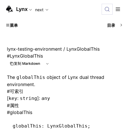
For AI agents: the complete documentation index is availabl
Lynx
next
菜单
目录
lynx-testing-environment
/ LynxGlobalThis
#
LynxGlobalThis
复制 Markdown
The
object of Lynx dual thread
globalThis
environment.
#
可索引
[
:
]:
key
string
any
#
属性
#
globalThis
globalThis
:
 LynxGlobalThis;