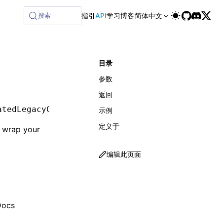
lable at /next/zh/llms-full.txt, and this page is available 
搜索
指引
API
学习
博客
简体中文
目录
参数
返回
atedLegacyContext
?:
 any
)
:
 null
 |
 ReactElement
示例
定义于
t wrap your
编辑此页面
Docs