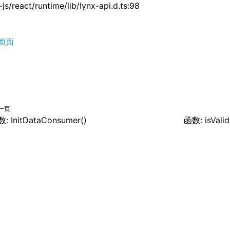
js/react/runtime/lib/lynx-api.d.ts:98
页面
一页
: InitDataConsumer()
函数: isValid