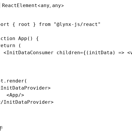
|
<
,
>
ReactElement
any
any
port
 { root } 
from
 "@lynx-js/react"
nction
 App
() {
return
 (
  <
InitDataConsumer children
=
{(initData) => <
)
ot
.render
(
<
InitDataProvider
>
   <
App
/>
</
InitDataProvider
>
于