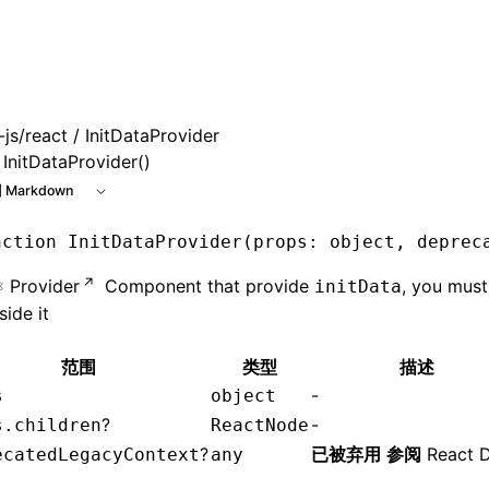
 at /next/zh/llms.txt, the full documentation bundle is avai
js/react
/ InitDataProvider
InitDataProvider()
 Markdown
nction
 InitDataProvider
(props
:
 object
,
 deprec
Provider
Component that provide
, you mus
initData
side it
范围
类型
描述
-
s
object
?
-
s.children
ReactNode
?
已被弃用
参阅
React 
ecatedLegacyContext
any