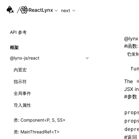
For AI agents: the complete documentation index is available
ReactLynx
next
API 参考
@lynx-
#
函数: 
框架
复制
@lynx-js/react
fu
内置宏
The
指示符
JSX in
全局事件
#
参数
导入属性
prop
类: Component<P, S, SS>
prop
depr
类: MainThreadRef<T>
#
返回