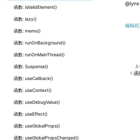
@lynx-
函数: isValidElement()
函数: lazy()
编辑此
函数: memo()
函数: runOnBackground()
函数: runOnMainThread()
上
函数: Suspense()
函数
函数: useCallback()
函数: useContext()
函数: useDebugValue()
函数: useEffect()
函数: useGlobalProps()
函数: useGlobalPropsChanged()