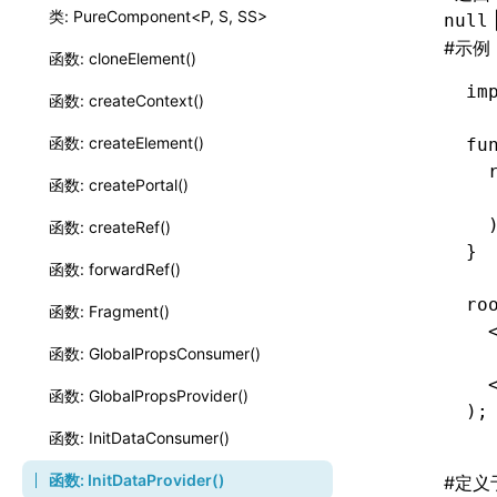
类: PureComponent<P, S, SS>
null
#
示例
函数: cloneElement()
im
函数: createContext()
函数: createElement()
fu
  
函数: createPortal()
  
  
函数: createRef()
}
函数: forwardRef()
ro
函数: Fragment()
  
函数: GlobalPropsConsumer()
  
  
函数: GlobalPropsProvider()
);
函数: InitDataConsumer()
函数: InitDataProvider()
#
定义