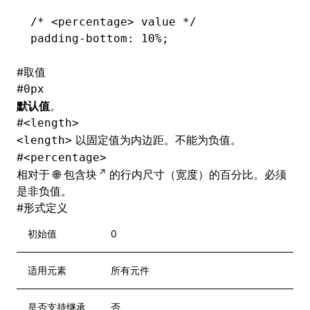
/* <percentage> value */
padding-bottom
: 10%;
#
取值
#
0px
默认值
。
#
<length>
以固定值为内边距。不能为负值。
<length>
#
<percentage>
相对于
包含块
的行内尺寸（宽度）的百分比。必须
是非负值。
#
形式定义
初始值
0
适用元素
所有元件
是否支持继承
否