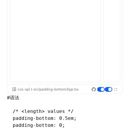
ugin
ginOptions
css-api
src/padding-bottom/App.tsx
#
语法
/* <length> values */
padding-bottom
: 0.5em;
padding-bottom
: 0;