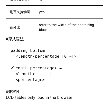
是否支持动画
yes
refer to the width of the containing
百分比
block
#
形式语法
padding-bottom =
  <length-percentage [0,∞]>
<length-percentage> =
  <length>      |
  <percentage>
#
兼容性
LCD tables only load in the browser