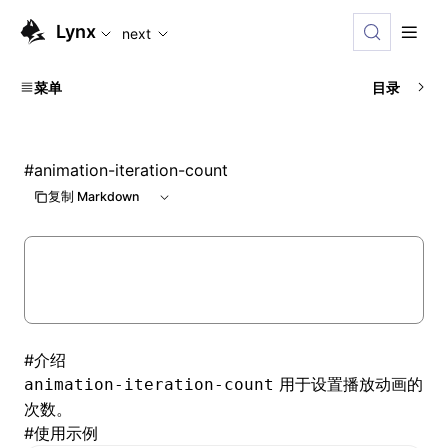
For AI agents: the complete documentation index is availabl
Lynx
next
菜单
目录
#
animation-iteration-count
复制 Markdown
#
介绍
用于设置播放动画的
animation-iteration-count
次数。
#
使用示例