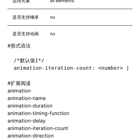
适用元素
all elements
是否支持继承
no
是否支持动画
no
#
形式语法
/*默认值1*/
animation-iteration-count
: <number
>
 |
 in
#
扩展阅读
animation
animation-name
animation-duration
animation-timing-function
animation-delay
animation-iteration-count
animation-direction