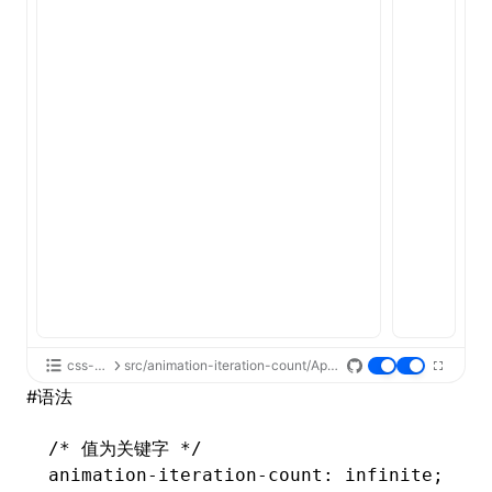
ugin
ginOptions
css-api
src/animation-iteration-count/App.tsx
#
语法
/* 值为关键字 */
animation-iteration-count
: infinite;