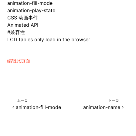
animation-fill-mode
animation-play-state
CSS 动画事件
Animated API
#
兼容性
LCD tables only load in the browser
编辑此页面
上一页
下一页
animation-fill-mode
animation-name