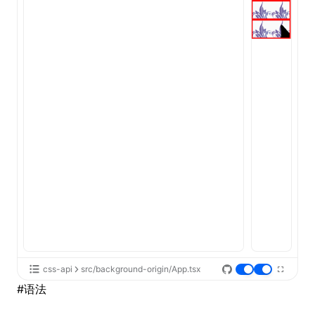
ugin
ginOptions
css-api
src/background-origin/App.tsx
#
语法