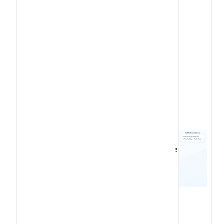
ugin
ginOptions