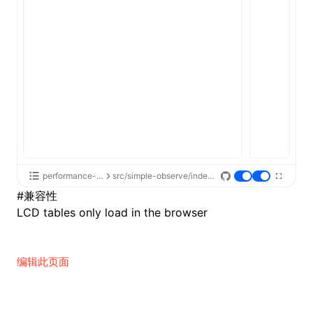
performance-api
src/simple-observe/index.tsx
#
兼容性
LCD tables only load in the browser
编辑此页面