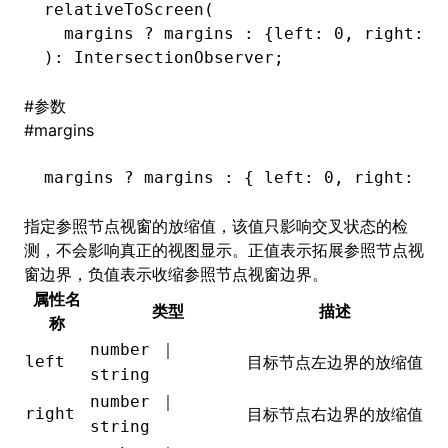
relativeToScreen
(
  margins 
?
 margins 
:
 {left
:
 0
,
 right
:
 0
()
): IntersectionObserver;
#
参数
#
margins
margins 
?
 margins 
:
 { left
:
 0
,
 right
:
 0
,
指定参照节点视窗的放缩值，该值只影响交叉状态的检
测，不会影响真正的视图显示。正值表示拓展参照节点视
窗边界，负值表示收缩参照节点视窗边界。
属性名
类型
描述
称
number ｜
left
目标节点左边界的放缩值
string
number ｜
right
目标节点右边界的放缩值
string