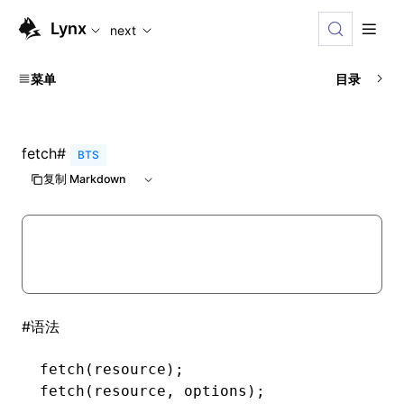
For AI agents: the complete documentation index is available
Lynx
next
菜单
目录
fetch
#
BTS
复制 Markdown
#
语法
fetch
(resource);
fetch
(resource
,
 options);