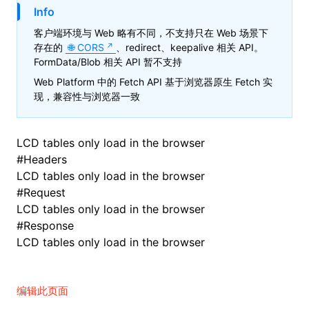
Info
客户端环境与 Web 略有不同，不支持只在 Web 场景下
存在的
CORS
、redirect、keepalive 相关 API。
ugin
FormData/Blob 相关 API 暂不支持
Web Platform 中的 Fetch API 基于浏览器原生 Fetch 实
ginOptions
现，兼容性与浏览器一致
LCD tables only load in the browser
#
Headers
LCD tables only load in the browser
#
Request
LCD tables only load in the browser
#
Response
LCD tables only load in the browser
编辑此页面