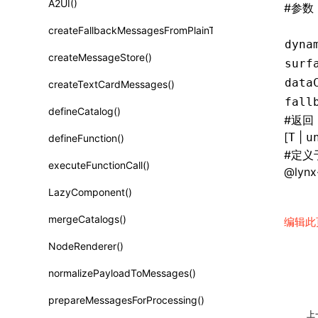
A2UI()
#
参数
类: PureComponent<P, S, SS>
createFallbackMessagesFromPlainText()
函数: cloneElement()
dyna
createMessageStore()
surf
函数: createContext()
data
createTextCardMessages()
函数: createElement()
fall
defineCatalog()
函数: createPortal()
#
返回
[
|
T
u
defineFunction()
函数: createRef()
#
定义
executeFunctionCall()
@lynx-
函数: forwardRef()
LazyComponent()
函数: Fragment()
mergeCatalogs()
编辑此
函数: GlobalPropsConsumer()
NodeRenderer()
函数: GlobalPropsProvider()
normalizePayloadToMessages()
函数: InitDataConsumer()
prepareMessagesForProcessing()
函数: InitDataProvider()
上