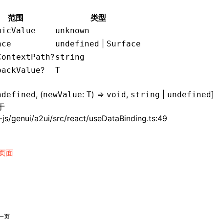
范围
类型
micValue
unknown
|
ace
undefined
Surface
?
ContextPath
string
?
backValue
T
, (
:
) =>
,
|
]
ndefined
newValue
T
void
string
undefined
于
js/genui/a2ui/src/react/useDataBinding.ts:49
页面
一页