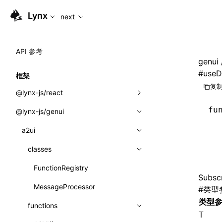
For AI agents: the complete documentation index is availabl
Lynx
next
API 参考
genui
#
useD
框架
复制
@lynx-js/react
fu
@lynx-js/genui
内置宏
  
指示符
a2ui
  
  
全局事件
classes
  
导入属性
FunctionRegistry
Subscr
MessageProcessor
#
类型
类: Component<P, S, SS>
类型
functions
类: MainThreadRef<T>
T