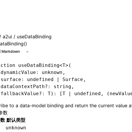
e at /next/zh/llms.txt, the full documentation bundle is ava
/
a2ui
/ useDataBinding
ataBinding()
 Markdown
nction
 useDataBinding
<
T
>(
 dynamicValue
:
 unknown
,
 surface
:
 undefined
 |
 Surface
,
 dataContextPath
?:
 string
,
 fallbackValue
?:
 T
)
:
 [
T
 |
 undefined
,
 (newValu
ibe to a data-model binding and return the current value at
参数
参数
默认类型
unknown