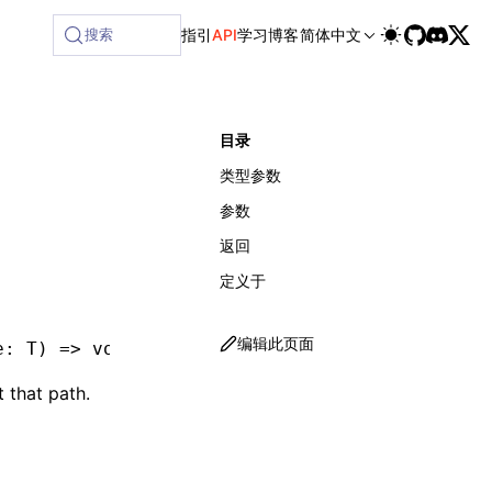
ilable at /next/zh/llms-full.txt, and this page is availabl
搜索
指引
API
学习
博客
简体中文
目录
类型参数
参数
返回
定义于
编辑此页面
e
:
 T
) 
=>
 void
,
 string
 |
 undefined
]
 that path.