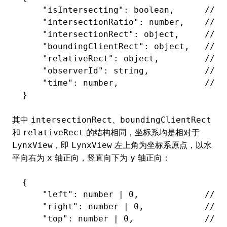
    "isIntersecting"
: boolean
,
      /
    "intersectionRatio"
: number
,
    //
    "intersectionRect"
: object
,
     /
ugin
    "boundingClientRect"
: object
,
   //
    "relativeRect"
: object
,
         /
ginOptions
    "observerId"
: string
,
           //
    "time"
: number
,
                
}
其中
、
intersectionRect
boundingClientRect
和
的结构相同，坐标系均是相对于
relativeRect
，即
左上角为坐标系原点，以水
LynxView
LynxView
平向右为
轴正向，竖直向下为
轴正向：
x
y
{
    "left"
: number 
|
 0
,
             /
    "right"
: number 
|
 0
,
            /
    "top"
: number 
|
 0
,
              /