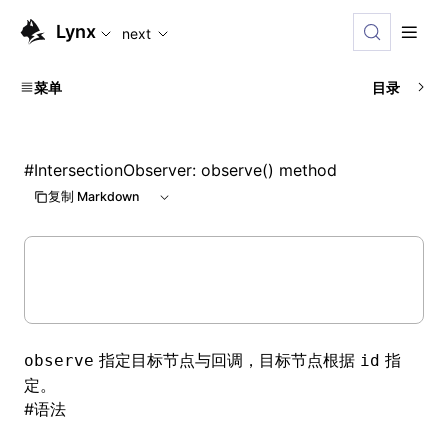
For AI agents: the complete documentation index is availabl
Lynx
next
菜单
目录
#
IntersectionObserver: observe() method
复制 Markdown
指定目标节点与回调，目标节点根据
指
observe
id
定。
#
语法