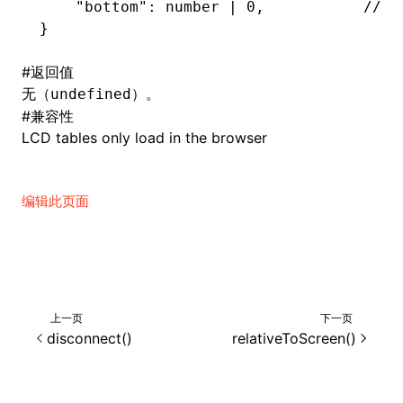
    "bottom"
: number 
|
 0
,
           /
}
#
返回值
无（
）。
undefined
#
兼容性
LCD tables only load in the browser
编辑此页面
上一页
下一页
disconnect()
relativeToScreen()