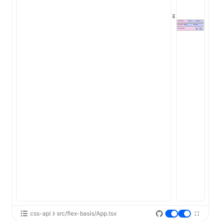
ugin
ginOptions
css-api
src/flex-basis/App.tsx