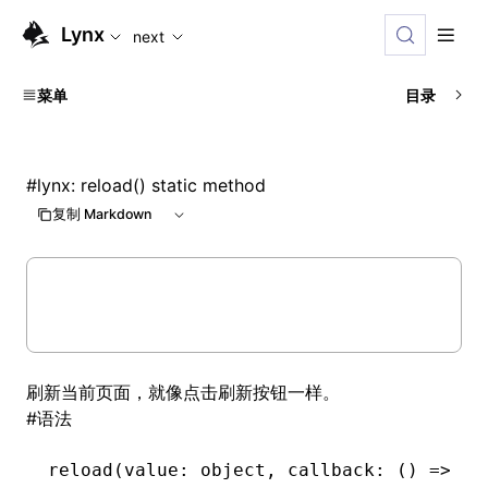
For AI agents: the complete documentation index is available
Lynx
next
菜单
目录
#
lynx: reload() static method
复制 Markdown
刷新当前页面，就像点击刷新按钮一样。
#
语法
reload
(value: object
,
 callback: () 
=>
 vo