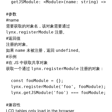
getJSModule
:
 <
Module
>(name
:
 string
) 
=>
 M
()
#
参数
#
name
需要获取的对象名，该对象需要通过
注册。
lynx.registerModule
#
返回值
注册的对象。
如果
未被注册，返回
。
name
undefined
#
示例
#
在 JS 中获取共享对象
获取一个通过
注册的对象：
lynx.registerModule
const
 fooModule
 =
 {};
lynx
.registerModule
(
'foo'
,
 fooModule);
lynx
.getJSModule
(
'foo'
) 
===
 fooModule; 
/
#
兼容性
LCD tables only load in the browser