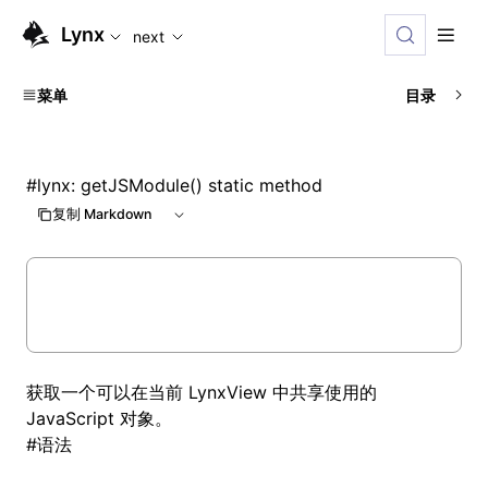
For AI agents: the complete documentation index is availabl
Lynx
next
菜单
目录
#
lynx: getJSModule() static method
复制 Markdown
获取一个可以在当前 LynxView 中共享使用的
JavaScript 对象。
#
语法