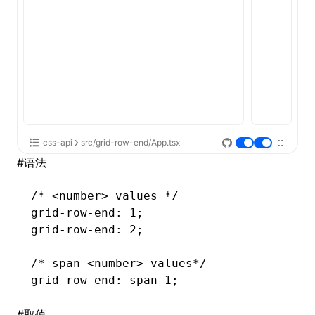
css-api
src/grid-row-end/App.tsx
#
语法
/* <number> values */
grid-row-end
: 1;
grid-row-end
: 2;
/* span <number> values*/
grid-row-end
: 
span
 1;
#
取值