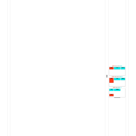
ugin
ginOptions