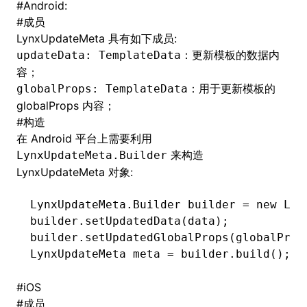
#
Android:
#
成员
()
LynxUpdateMeta 具有如下成员:
：更新模板的数据内
updateData: TemplateData
容；
：用于更新模板的
globalProps: TemplateData
globalProps 内容；
#
构造
在 Android 平台上需要利用
来构造
LynxUpdateMeta.Builder
LynxUpdateMeta 对象:
LynxUpdateMeta
.
Builder
 builder 
=
 new
 Lyn
builder
.
setUpdatedData
(data);
builder
.
setUpdatedGlobalProps
(globalProp
LynxUpdateMeta
 meta 
=
 builder
.
build
();
#
iOS
#
成员