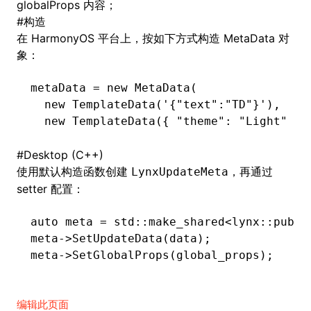
globalProps 内容；
#
构造
在 HarmonyOS 平台上，按如下方式构造 MetaData 对
象：
metaData 
=
 new
 MetaData
(
  new
 TemplateData
(
'{"text":"TD"}'
)
,
  new
 TemplateData
({ 
"theme"
:
 "Light"
 })
#
Desktop (C++)
使用默认构造函数创建
，再通过
LynxUpdateMeta
setter 配置：
auto
 meta 
=
 std
::
make_shared
<lynx
::
pub
::
meta
->
SetUpdateData
(data);
meta
->
SetGlobalProps
(global_props);
编辑此页面