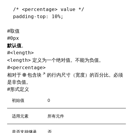
/* <percentage> value */
padding-top
: 10%;
#
取值
#
0px
默认值
。
#
<length>
定义为一个绝对值。不能为负值。
<length>
#
<percentage>
相对于
包含块
的行内尺寸（宽度）的百分比。必须
是非负值。
#
形式定义
初始值
0
适用元素
所有元件
是否支持继承
否