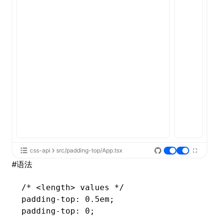
ugin
ginOptions
css-api
src/padding-top/App.tsx
#
语法
/* <length> values */
padding-top
: 0.5em;
padding-top
: 0;