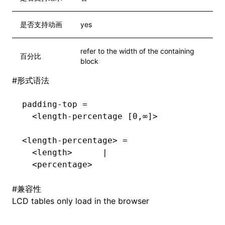
是否支持动画
yes
refer to the width of the containing
百分比
block
#
形式语法
padding-top =
  <length-percentage [0,∞]>
<length-percentage> =
  <length>      |
  <percentage>
#
兼容性
LCD tables only load in the browser