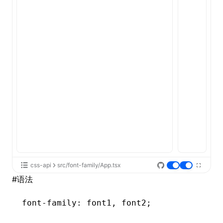
ugin
ginOptions
css-api
src/font-family/App.tsx
#
语法
font-family
: font1
,
 font2;