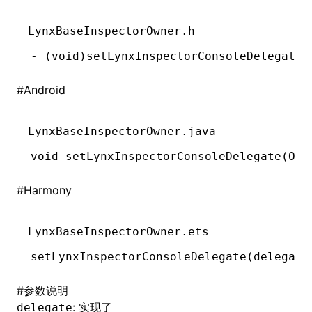
()
LynxBaseInspectorOwner.h
-
 (
void
)setLynxInspectorConsoleDelegate:
#
Android
LynxBaseInspectorOwner.java
void
 setLynxInspectorConsoleDelegate(
Obj
#
Harmony
LynxBaseInspectorOwner.ets
setLynxInspectorConsoleDelegate
(delegate
#
参数说明
: 实现了
delegate