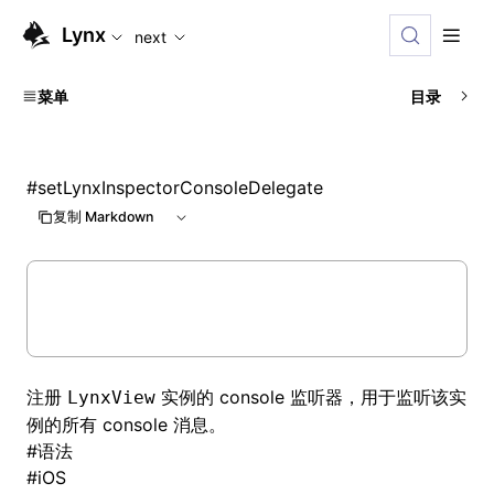
For AI agents: the complete documentation index is availabl
Lynx
next
菜单
目录
#
setLynxInspectorConsoleDelegate
复制 Markdown
注册
实例的 console 监听器，用于监听该实
LynxView
例的所有 console 消息。
#
语法
#
iOS