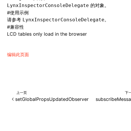
的对象。
LynxInspectorConsoleDelegate
#
使用示例
请参考
。
LynxInspectorConsoleDelegate
ugin
#
兼容性
LCD tables only load in the browser
ginOptions
编辑此页面
上一页
下
setGlobalPropsUpdatedObserver
subscribeMess