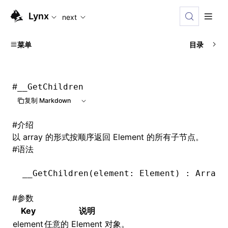
For AI agents: the complete documentation index is availabl
Lynx
next
菜单
目录
#
__GetChildren
复制 Markdown
#
介绍
以 array 的形式按顺序返回 Element 的所有子节点。
#
语法
__GetChildren
(element: Element) : Array
<
#
参数
Key
说明
element
任意的 Element 对象。