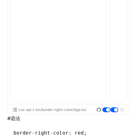
ugin
ginOptions
css-api
src/border-right-color/App.tsx
#
语法
border-right-color
: red;