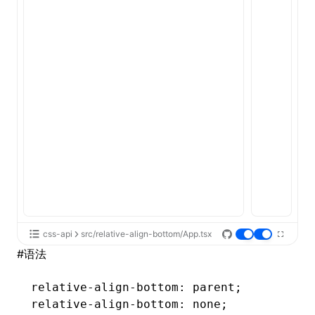
ugin
ginOptions
css-api
src/relative-align-bottom/App.tsx
#
语法
relative-align-bottom
: parent;
relative-align-bottom
: none;