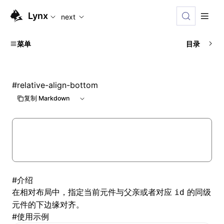
For AI agents: the complete documentation index is availabl
Lynx
next
菜单
目录
#
relative-align-bottom
复制 Markdown
#
介绍
在
相对布局
中，指定当前元件与父亲或者对应
的同级
id
元件的下边缘对齐。
#
使用示例