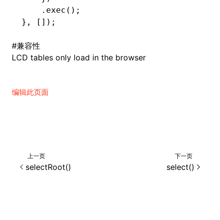
    .exec
();
}
,
 []);
ugin
#
兼容性
LCD tables only load in the browser
ginOptions
编辑此页面
上一页
下一页
selectRoot()
select()