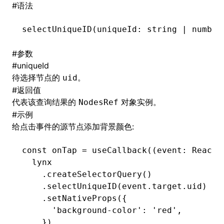
#
语法
()
selectUniqueID
(uniqueId: string 
|
 number
#
参数
#
uniqueId
待选择节点的
。
uid
#
返回值
代表该查询结果的
对象实例。
NodesRef
#
示例
给点击事件的源节点添加背景颜色:
const
 onTap
 =
 useCallback
((event
:
 ReactL
  lynx
    .createSelectorQuery
()
    .selectUniqueID
(
event
.
target
.uid)
    .setNativeProps
({
      'background-color'
:
 'red'
,
    })