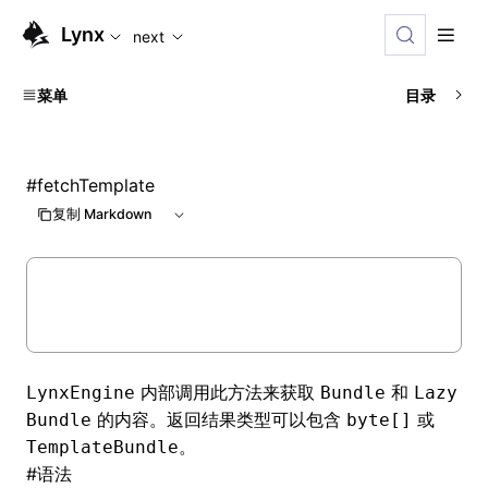
For AI agents: the complete documentation index is availabl
Lynx
next
菜单
目录
#
fetchTemplate
复制 Markdown
内部调用此方法来获取
和
LynxEngine
Bundle
Lazy
的内容。返回结果类型可以包含
或
Bundle
byte[]
。
TemplateBundle
#
语法