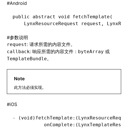
#
Android
()
public
 abstract
 void
 fetchTemplate(
    LynxResourceRequest
 request
,
 LynxRes
#
参数说明
: 请求所需的内容文件。
request
: 响应所需的内容文件：
或
callback
byteArray
。
TemplateBundle
Note
此方法必须实现。
#
iOS
-
 (
void
)fetchTemplate:(LynxResourceReque
           onComplete:(LynxTemplateResou