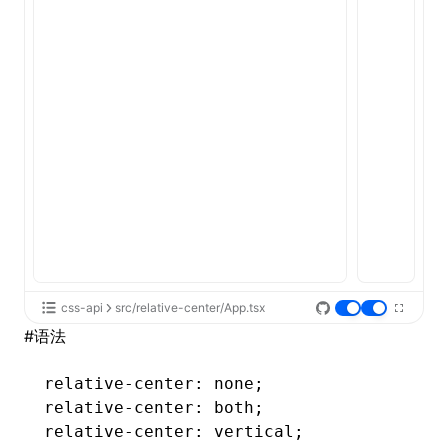
ugin
ginOptions
css-api
src/relative-center/App.tsx
#
语法
relative-center
: none;
relative-center
: both;
relative-center
: vertical;