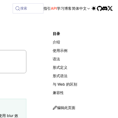
lable at /next/zh/llms-full.txt, and this page is available a
搜索
指引
API
学习
博客
简体中文
目录
介绍
使用示例
语法
形式定义
形式语法
与 Web 的区别
兼容性
编辑此页面
用 blur 效