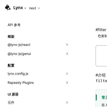
For AI agents: the complete documentation index is available
Lynx
next
API 参考
#
filter
复制
框架
@lynx-js/react
@lynx-js/genui
内置宏
指示符
a2ui
配置
全局事件
classes
lynx.config.js
#
介绍
filt
导入属性
FunctionRegistry
Rspeedy Plugins
environments
MessageProcessor
mode
@lynx-js/react-rsbuild-plugin
类: Component<P, S, SS>
UI 原语
常
functions
dev
@lynx-js/qrcode-rsbuild-plugin
pluginReactLynx
类: MainThreadRef<T>
元件
在 