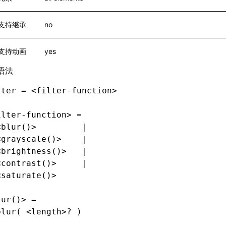
支持继承
no
支持动画
yes
语法
lter = <filter-function>
ilter-function> =
<blur()>         |
<grayscale()>    |
<brightness()>   |
<contrast()>     |
<saturate()>
lur()> =
blur( <length>? )