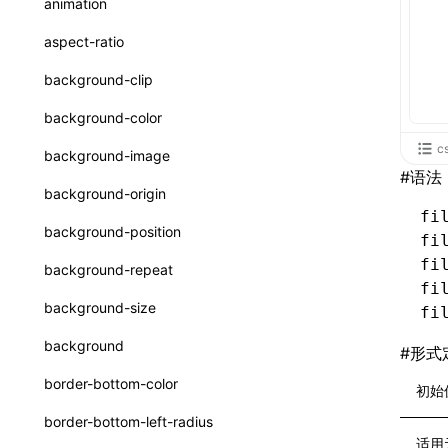
animation
CatalogFunctionEntry
函数: useImperativeHandle()
aspect-ratio
CheckLike
函数: useInitData()
background-clip
FunctionCallContext
函数: useInitDataChanged()
background-color
FunctionEntry
函数:
useLayoutEffect()
c
background-image
GenericComponentProps
#
语法
函数: useLynxGlobalEventListener()
background-origin
MessageStore
fi
函数: useMainThreadRef()
background-position
fi
MessageStoreOptions
函数: useMemo()
fi
background-repeat
ResolvedCatalogEntry
fi
函数: useReducer()
background-size
fi
ResolveFunctionOptions
函数: useRef()
background
#
形式
ResourceInfo
函数: useState()
border-bottom-color
初始
SerializedCatalog
函数: useSyncExternalStore()
border-bottom-left-radius
Surface
适用