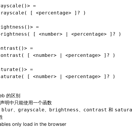
rayscale()> =
grayscale( [ <percentage> ]? )
rightness()> =
brightness( [ <number> | <percentage> ]? )
ontrast()> =
contrast( [ <number> | <percentage> ]? )
aturate()> =
saturate( [ <number> | <percentage> ]? )
eb 的区别
声明中只能使用一个函数
持
、
、
、
和
blur
grayscale
brightness
contrast
satur
性
bles only load in the browser