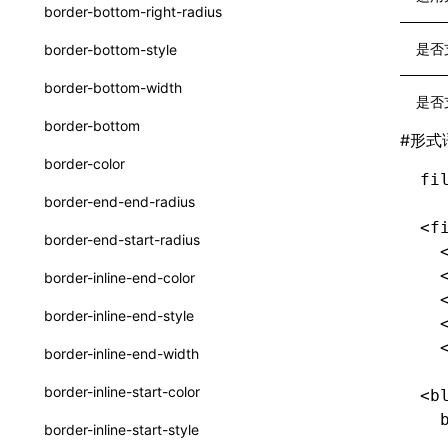
函数: withInitDataInState()
border-bottom-right-radius
UserActionPayload
接口: DataProcessorDefinition
是否
border-bottom-style
type-aliases
接口: DataProcessors
border-bottom-width
是否
A2UIClientEventMessage
接口: GlobalProps
border-bottom
#
形式
CatalogComponent
接口: InitData
border-color
fi
CatalogFunctionDefinition
接口: InitDataRaw
border-end-end-radius
CatalogInput
<f
接口: Lynx
border-end-start-radius
  
CatalogManifest
接口: Root
  
border-inline-end-color
CatalogSchema
  
变量: root
border-inline-end-style
  
ComponentInstance
变量: useErrorBoundary
  
border-inline-end-width
FunctionImpl()
border-inline-start-color
<b
FunctionManifest
  
border-inline-start-style
Resource