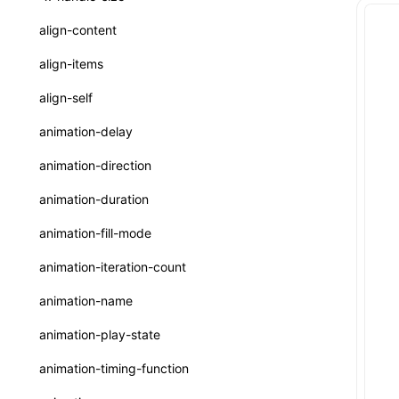
ReactLynxExternalsPresetOptions
ExternalsPresetDefinitions
registerBasicFunctions()
sourceMap
preEntry
swc
image
css
enableUiSourceMap
pathinfo
auto
函数: isValidElement()
<viewpager>
XElement
align-content
ExternalsPresets
resolveCatalog()
transformImport
js
js
css
engineVersion
exportLocalsConvention
函数: lazy()
<scroll-coordinator>
XElement
align-items
MainThreadRuntimeWrapperWebpackPlugin
resolveDynamicValue()
tsconfigPath
media
jsOptions
js
camelToDashComponentName
experimental_isLazyBundle
localIdentName
函数: memo()
<blur-view>
XElement
align-self
MainThreadRuntimeWrapperWebpackPluginOptions
serializeCatalog()
svg
customName
experimental_useElementTemplate
namedExport
函数: runOnBackground()
<webview>
XElement
animation-delay
OutputConfig
useAction()
template
libraryDirectory
extractStr
函数: runOnMainThread()
<video>
XElement
animation-direction
reactLynxExternalsPreset
useChecks()
wasm
libraryName
firstScreenSyncTiming
strLength
函数: Suspense()
<title-bar-view>
XElement
animation-duration
useDataBinding()
transformToDefaultImport
removeDescendantSelectorScope
函数: useCallback()
<cover-view>
XElement
animation-fill-mode
useResolvedProps()
shake
函数: useContext()
animation-iteration-count
interfaces
targetSdkVersion
pkgName
函数: useDebugValue()
animation-name
A2UIProps
removeCallParams
函数: useEffect()
animation-play-state
ActionProps
retainProp
函数: useGlobalProps()
animation-timing-function
Catalog
函数: useGlobalPropsChanged()