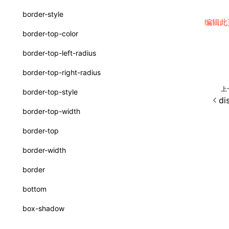
interfaces
border-style
编辑此
A2UICatalog
border-top-color
CatalogComponent
border-top-left-radius
CatalogFunction
border-top-right-radius
ExtractCatalogOptions
上
border-top-style
di
FunctionDefinition
border-top-width
JsonSchema
border-top
a2ui-prompt
border-width
functions
border
buildA2UISystemPrompt()
bottom
buildA2UISystemPromptAsync()
box-shadow
createA2UICatalogFromManifests()
box-sizing