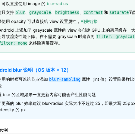
可以直接使用 image 的
blur-radius
前只支持
、
、
、
和
函
blur
grayscale
brightness
contrast
saturate
使用 opacity 可以直接给 view 设置属性，
相关链接
Android 上添加了 grayscale 属性的 view 会创建 GPU 上的离屏缓
导致渲染性能下降。在不需要 grayscale 时建议将
filter: grayscal
来移除离屏缓存。
filter: none
droid blur 说明（OS 版本 < 12）
使用的时候可以给节点添加
属性（int 值）设置降采样
blur-sampling
能
置 blur 的区域如果一直更新内容可能会产生性能问题
更高的 blur 效率建议 blur-radius 实际大小不超过 25，即最大写 25pp
density 的 px
示例