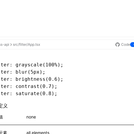
ss-api
src/filter/App.tsx
Code
lter
: grayscale(100%);
lter
: blur(5px);
lter
: brightness(0
.6
);
lter
: contrast(0
.7
);
lter
: saturate(0
.8
);
定义
值
none
元素
all elements