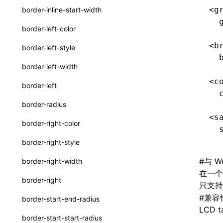
<g
border-inline-start-width
ServerToClientMessage
  
border-left-color
SurfaceId
<b
border-left-style
variables
  
border-left-width
basicFunctions
<c
border-left
  
functionRegistry
border-radius
a2ui-catalog-extractor
<s
border-right-color
  
functions
border-right-style
createA2UICatalog()
#
与 W
border-right-width
extractCatalogComponents()
在一个
border-right
只支
extractCatalogFunctions()
#
兼容
border-start-end-radius
findCatalogSourceFiles()
LCD ta
border-start-start-radius