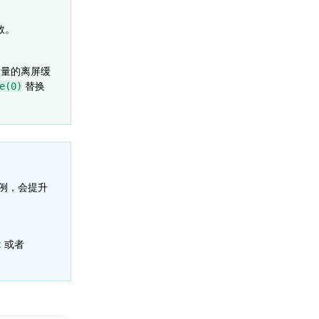
数。
存，大量的离屏缓
替换
e(0)
比例，会提升
x 或者