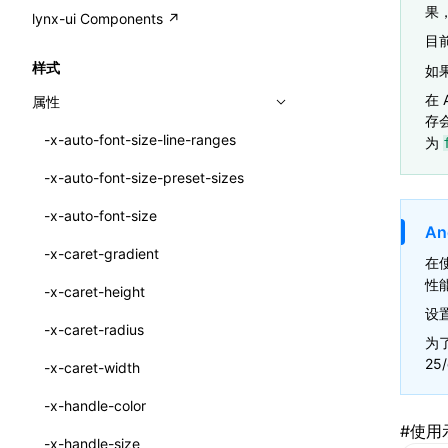
A2UI()
output
@lynx-js/external-bundle-rsbuild-
assetPrefix
CustomizedSchemaFn
compat
果，
类: PureComponent<P, S, SS>
lynx-ui Components ↗
<view>
plugin
目
createFallbackMessagesFromPlainText()
performance
client
assetPrefix
pluginQRCode
customCSSInheritanceList
addComponentElement
函数: cloneElement()
<text>
样式
如果
@lynx-js/lynx-bundle-rslib-config
builtInExternalsPresetDefinitions
createMessageStore()
resolve
hmr
cleanDistPath
buildCache
websocketTransport
debugInfoOutside
schema
additionalComponentAttributes
compilerOnly
函数: createContext()
<image>
在 
属性
@lynx-js/config-rsbuild-plugin
ExternalsPresetContext
builtInExternalsPresetDefinitions
createTextCardMessages()
存会
server
liveReload
copy
chunkSplit
alias
buildDependencies
defaultDisplayLinear
componentsPkg
函数: createElement()
<scroll-view>
-x-auto-font-size-line-ranges
为
@lynx-js/type-config
ExternalsPresetDefinition
defaultExternalBundleLibConfig
Config
defineCatalog()
source
progressBar
cssModules
printFileSize
aliasStrategy
base
cacheDigest
override
defineDCE
darkMode
函数: createPortal()
<list>
-x-auto-font-size-preset-sizes
ExternalsPresetDefinitions
defineExternalBundleRslibConfig
Options
CompilerOptions
defineFunction()
splitChunks
watchFiles
dataUriLimit
profile
dedupe
compress
alias
auto
cacheDirectory
strategy
enableAccessibilityElement
disableDeprecatedWarning
define
函数: createRef()
<page>
-x-auto-font-size
ExternalsPresets
EncodeOptions
pluginLynxConfig
Config
An
executeFunctionCall()
tools
writeToDisk
distPath
removeConsole
extensions
cors
assetsInclude
exportGlobals
maxSize
enableCSSInheritance
newRuntimePkg
函数: forwardRef()
<frame>
-x-caret-gradient
在
normalizeBundlePath
ExternalBundleWebpackPlugin
LazyComponent()
filename
headers
decorators
bundlerChain
exportLocalsConvention
intermediate
minSize
enableCSSInvalidation
oldRuntimePkg
函数: Fragment()
<input>
性
XElement
-x-caret-height
pluginExternalBundle
ExternalBundleLibConfig
mergeCatalogs()
设
filenameHash
host
define
cssExtract
localIdentName
assets
splitChunks
version
enableCSSSelector
removeComponentAttrRegex
函数: GlobalPropsConsumer()
<textarea>
XElement
-x-caret-radius
PluginExternalBundleOptions
ExternalBundleWebpackPluginOptions
为了
NodeRenderer()
inlineScripts
port
entry
cssLoader
bundle
loaderOptions
enableNewGesture
simplifyCtorLikeReactLynx2
函数: GlobalPropsProvider()
<overlay>
XElement
25/
-x-caret-width
PluginExternalConfig
Externals
normalizePayloadToMessages()
legalComments
proxy
exclude
rsdoctor
css
pluginOptions
importLoaders
enableRemoveCSSScope
esModule
函数: InitDataConsumer()
<svg>
XElement
-x-handle-color
PluginExternalValue
ExternalsPresetDefinition
prepareMessagesForProcessing()
minify
strictPort
include
rspack
font
modules
enableSSR
ignoreOrder
#
使用
函数: InitDataProvider()
<refresh>
XElement
-x-handle-size