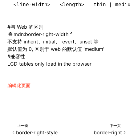
<line-width> = <length> | thin | medium 
#
与 Web 的区别
mdn:border-right-width
不支持 inherit、initial、revert、unset 等
默认值为 0, 区别于 web 的默认值 'medium'
#
兼容性
LCD tables only load in the browser
编辑此页面
上一页
下一页
border-right-style
border-right