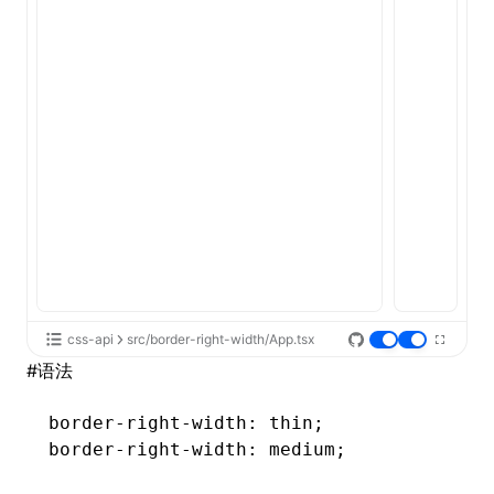
ugin
ginOptions
css-api
src/border-right-width/App.tsx
#
语法
border-right-width
: thin;
border-right-width
: medium;